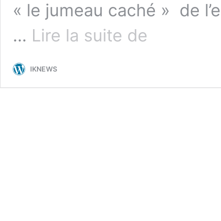
« le jumeau caché » de l’en
3ème
…
Lire la suite de
mandat
de
Macky
IKNEWS
Sall:
coup
de
tonnerre!