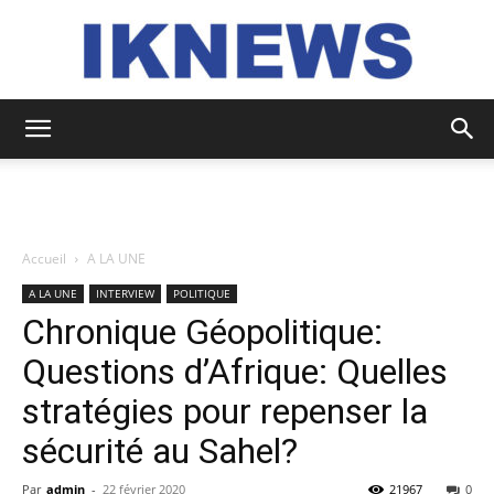
IKNEWS
Accueil
A LA UNE
A LA UNE
INTERVIEW
POLITIQUE
Chronique Géopolitique:
Questions d’Afrique: Quelles
stratégies pour repenser la
sécurité au Sahel?
Par
admin
-
22 février 2020
21967
0