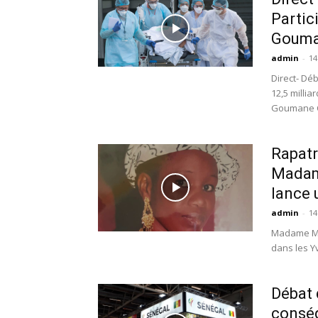
Partic
Gouman
admin
-
14
Direct- Dé
12,5 millia
Goumane Ci
Rapatr
Madam
lance 
admin
-
14
Madame Mi
dans les Yv
Débat 
conséq