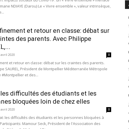
on: Impacts sociaux du Covid-19 : un « Vivre ensemble » menacé
mane NDIAYE (Darou) Le « Vivre ensemble », valeur intrinsèque,
...
inement et retour en classe: débat sur
aintes des parents. Avec Philippe
,...
 avril 2020
0
ent et retour en classe: débat sur les craintes des parents.
ppe SAUREL, Président de Montpellier Méditerranée Métropole
 #Montpellier et des...
les difficultés des étudiants et les
nes bloquées loin de chez elles
 avril 2020
0
at: les difficultés des étudiants et les personnes bloquées à
: Participants: Mamour Seck, Président de l'Association des