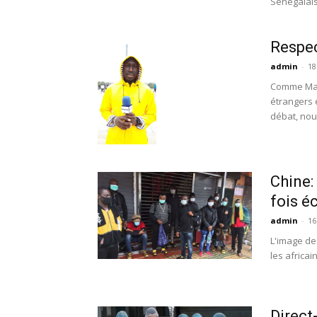
Sénégalais
Respec
admin
-
18
Comme Mack
étrangers 
débat, nous
Chine:
fois é
admin
-
16
L'image de
les africa
Direct