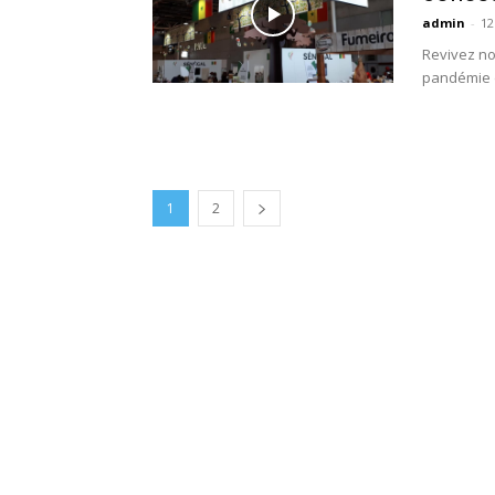
admin
-
12
Revivez no
pandémie d
1
2