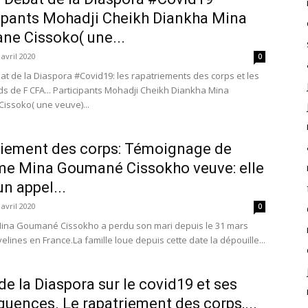
ipants Mohadji Cheikh Diankha Mina
e Cissoko( une...
 avril 2020
0
bat de la Diaspora #Covid19: les rapatriements des corps et les
rds de F CFA... Participants Mohadji Cheikh Diankha Mina
ssoko( une veuve)...
iement des corps: Témoignage de
e Mina Goumané Cissokho veuve: elle
un appel...
 avril 2020
0
na Goumané Cissokho a perdu son mari depuis le 31 mars
elines en France.La famille loue depuis cette date la dépouille...
de la Diaspora sur le covid19 et ses
uences. Le rapatriement des corps,...