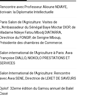
Rencontre avec Professeur Alioune NDIAYE,
écrivain: la Diplomatie Intellectuelle
Paris Salon de l’Agriculture: Visites de
L’Ambassadeur du Sénégal Baye Moctar DIOP, de
Madame Ndeye Fatou Mbodj DIATARRA,
Directrice du FONGIP, de Serigne Mboup,
Présidente des chambres de Commerce.
Salon international de l’Agriculture à Paris: Awa
Françoise DIALLO, NIOKOLO PRESTATIONS ET
SERVICES
Salon International de l’Agriculture: Rencontre
avec Awa SENE, Directrice de LEKET DE SAVEURS
Djolof: 32eme édition du Gamou annuel de Balel
Cissé