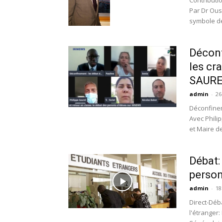
Contributi
Par Dr Ous
symbole de
Déconf
les cr
SAUREL
admin
-
26
Déconfinem
Avec Phili
et Maire de
Débat: 
person
admin
-
18
Direct-Déb
l'étranger