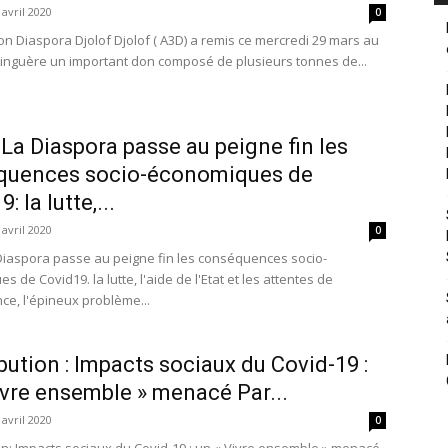
 avril 2020
0
ion Diaspora Djolof Djolof ( A3D) a remis ce mercredi 29 mars au
Linguère un important don composé de plusieurs tonnes de...
 La Diaspora passe au peigne fin les
quences socio-économiques de
: la lutte,...
 avril 2020
0
Diaspora passe au peigne fin les conséquences socio-
 de Covid19. la lutte, l'aide de l'Etat et les attentes de
ce, l'épineux problème...
bution : Impacts sociaux du Covid-19 :
ivre ensemble » menacé Par...
 avril 2020
0