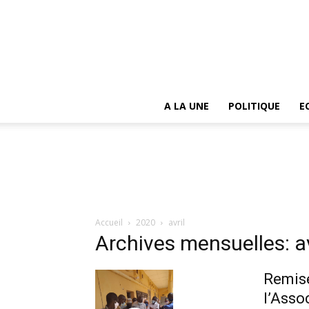
A LA UNE
POLITIQUE
E
Accueil
2020
avril
Archives mensuelles: a
Remise
l’Asso