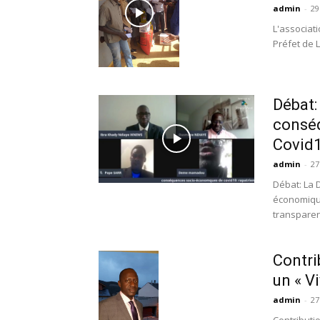
admin
-
29
L'associat
Préfet de 
Débat:
consé
Covid19
admin
-
27
Débat: La 
économiques
transparen
Contri
un « V
admin
-
27