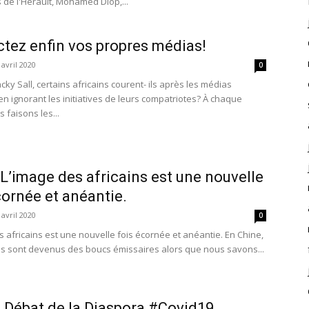
 de l'Hérault, Mohamed Diop,...
tez enfin vos propres médias!
 avril 2020
0
y Sall, certains africains courent- ils après les médias
en ignorant les initiatives de leurs compatriotes? À chaque
 faisons les...
 L’image des africains est une nouvelle
cornée et anéantie.
 avril 2020
0
s africains est une nouvelle fois écornée et anéantie. En Chine,
ins sont devenus des boucs émissaires alors que nous savons...
- Débat de la Diaspora #Covid19