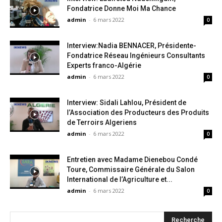
Fondatrice Donne Moi Ma Chance
admin
-
6 mars 2022
0
Interview:Nadia BENNACER, Présidente-
Fondatrice Réseau Ingénieurs Consultants
Experts franco-Algérie
admin
-
6 mars 2022
0
Interview: Sidali Lahlou, Président de
l’Association des Producteurs des Produits
de Terroirs Algeriens
admin
-
6 mars 2022
0
Entretien avec Madame Dienebou Condé
Toure, Commissaire Générale du Salon
International de l’Agriculture et...
admin
-
6 mars 2022
0