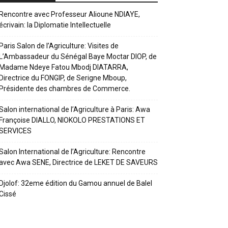
Rencontre avec Professeur Alioune NDIAYE,
écrivain: la Diplomatie Intellectuelle
Paris Salon de l’Agriculture: Visites de
L’Ambassadeur du Sénégal Baye Moctar DIOP, de
Madame Ndeye Fatou Mbodj DIATARRA,
Directrice du FONGIP, de Serigne Mboup,
Présidente des chambres de Commerce.
Salon international de l’Agriculture à Paris: Awa
Françoise DIALLO, NIOKOLO PRESTATIONS ET
SERVICES
Salon International de l’Agriculture: Rencontre
avec Awa SENE, Directrice de LEKET DE SAVEURS
Djolof: 32eme édition du Gamou annuel de Balel
Cissé