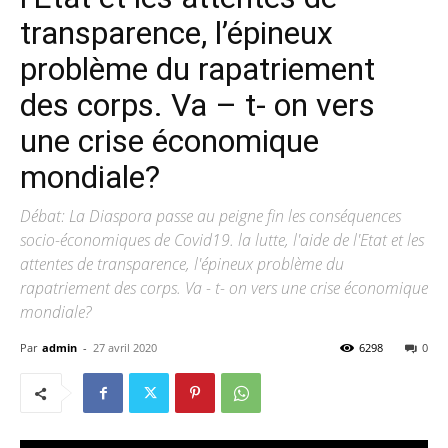
transparence, l’épineux
problème du rapatriement
des corps. Va – t- on vers
une crise économique
mondiale?
Débat: La Diaspora passe au peigne fin les conséquences
socio-économiques de Covid19. la lutte, l'aide de l'Etat et les
attentes de transparence, l'épineux problème du
rapatriement des corps. Va - t- on vers une crise économique
mondiale?
Par
admin
-
27 avril 2020
6298
0