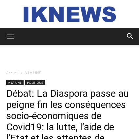
IKNEWS
Accueil
A LA UNE
A LA UNE
POLITIQUE
Débat: La Diaspora passe au
peigne fin les conséquences
socio-économiques de
Covid19: la lutte, l’aide de
l’Etat et les attentes de