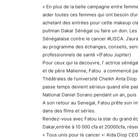
« En plus de la belle campagne entre femm
aider toutes ces femmes qui ont besoin d’
achetant des entrées pour cette makeup cla
pullman Dakar Sénégal ou faire un don. Les 
Sénégalaise contre le cancer #LISCA. J’aura
au programme des échanges, conseils, sensib
professionnels de santé »(Fatou Jupiter)
Pour ceux qui la decouvre, l’ actrice sénéga
et de père Malienne, Fatou a commencé par 
Théâtrales de l’université Cheikh Anta Diop d
passe temps devient sérieux quand elle pas
National Daniel Sorano pendant un an, puis
A son retour au Senegal, Fatou prête son i
dans des films et séries.
Rendez-vous avec Fatou la star du grand écr
Dakar,entrée à 10 000 cfa et 20000cfa, rése
« Tous unis pour le cancer »: Aida Diop CEO