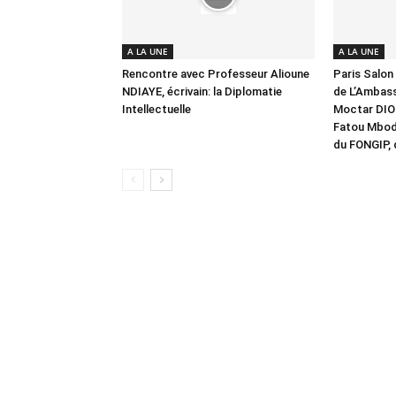
A LA UNE
A LA UNE
Rencontre avec Professeur Alioune
Paris Salon 
NDIAYE, écrivain: la Diplomatie
de L’Ambas
Intellectuelle
Moctar DIO
Fatou Mbod
du FONGIP, 