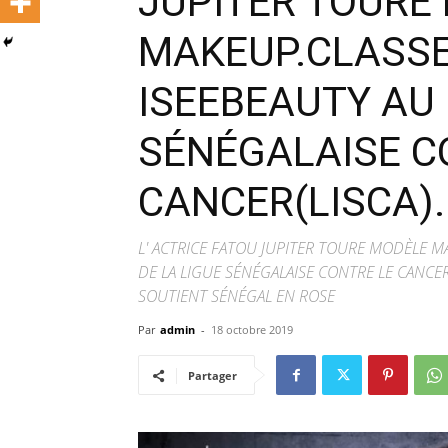
JUPITER TOURE
MAKEUP.CLASSE
ISEEBEAUTY AU 
SÉNÉGALAISE C
CANCER(LISCA).
L' ACTRICE FATOU JUPITER TOURE MODÈLE M
DE LA LIGUE SÉNÉGALAISE CONTRE LE CANCE
SOUTIENT SÉNÉGAL EN ROSE
Par
admin
-
18 octobre 2019
Partager