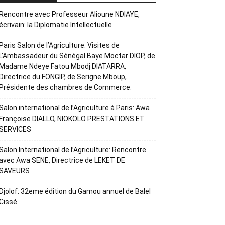
Rencontre avec Professeur Alioune NDIAYE,
écrivain: la Diplomatie Intellectuelle
Paris Salon de l’Agriculture: Visites de
L’Ambassadeur du Sénégal Baye Moctar DIOP, de
Madame Ndeye Fatou Mbodj DIATARRA,
Directrice du FONGIP, de Serigne Mboup,
Présidente des chambres de Commerce.
Salon international de l’Agriculture à Paris: Awa
Françoise DIALLO, NIOKOLO PRESTATIONS ET
SERVICES
Salon International de l’Agriculture: Rencontre
avec Awa SENE, Directrice de LEKET DE
SAVEURS
Djolof: 32eme édition du Gamou annuel de Balel
Cissé