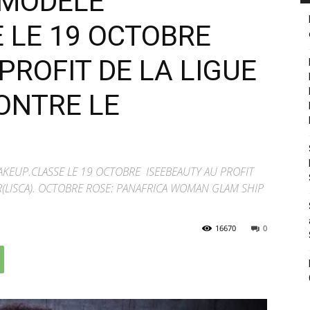
 MODÈLE
 LE 19 OCTOBRE
PROFIT DE LA LIGUE
ONTRE LE
AKEUP.CLASSE LE 19 OCTOBRE ISEEBEAUTY AU PROFIT
R(LISCA). OCTOBRE ROSE: PANAFRICA WOMAN GLAM SHIP
16670
0