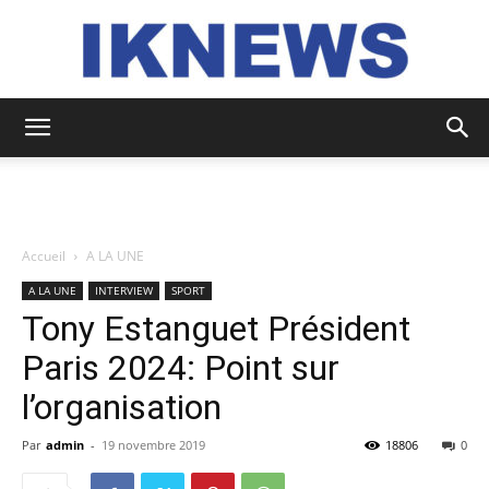
IKNEWS
Accueil
A LA UNE
A LA UNE
INTERVIEW
SPORT
Tony Estanguet Président
Paris 2024: Point sur
l’organisation
Par
admin
-
19 novembre 2019
18806
0