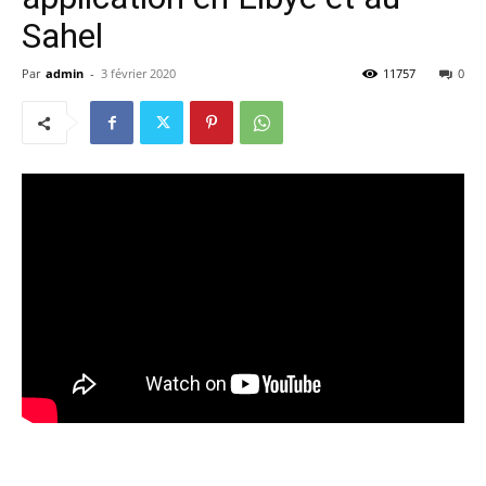
Sahel
Par
admin
-
3 février 2020
11757
0