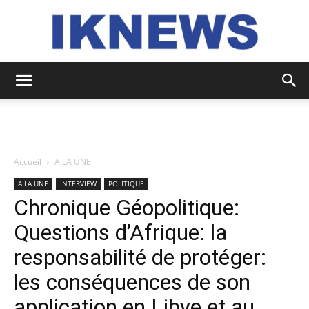
IKNEWS
Accueil
A LA UNE
A LA UNE
INTERVIEW
POLITIQUE
Chronique Géopolitique:
Questions d’Afrique: la
responsabilité de protéger:
les conséquences de son
application en Libye et au