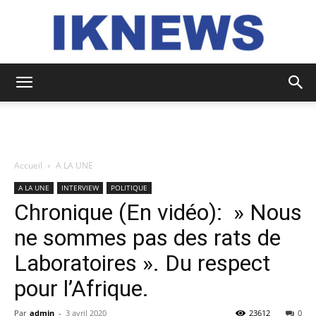
IKNEWS
Accueil
A LA UNE
A LA UNE
INTERVIEW
POLITIQUE
Chronique (En vidéo): » Nous
ne sommes pas des rats de
Laboratoires ». Du respect
pour l’Afrique.
Par
admin
-
3 avril 2020
23612
0