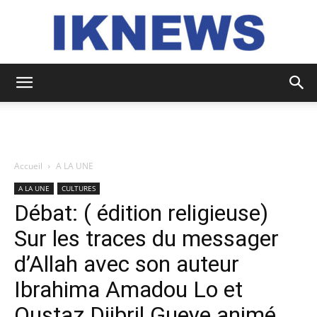
IKNEWS
Accueil
A LA UNE
A LA UNE
CULTURES
Débat: ( édition religieuse)
Sur les traces du messager
d’Allah avec son auteur
Ibrahima Amadou Lo et
Oustaz Djibril Gueye animé