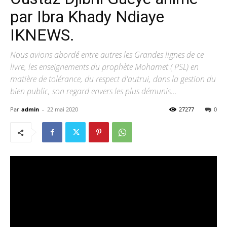
par Ibra Khady Ndiaye
IKNEWS.
Nous avions abordé entre autres les Grandes lignes de ce
livre, les enseignements du prophète Mohamet ( PSL) en
matière de tolérance, du respect d'autrui, dans la gestion du
bien public, son regard envers les plus démunis...
Par
admin
-
22 mai 2020
27277
0