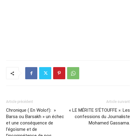
Article précédent
Article suivant
Chronique ( En Wolof): »
« LE MÉRITE S’ÉTOUFFE »: Les
Barsa ou Barsakh » un échec
confessions du Journaliste
et une conséquence de
Mohamed Gassama.
l’égoïsme et de
l’incompétence de nos