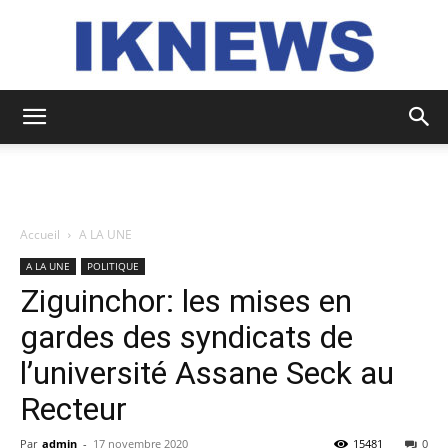
IKNEWS
Accueil
A LA UNE
A LA UNE
POLITIQUE
Ziguinchor: les mises en
gardes des syndicats de
l’université Assane Seck au
Recteur
Par
admin
-
17 novembre 2020
15481
0