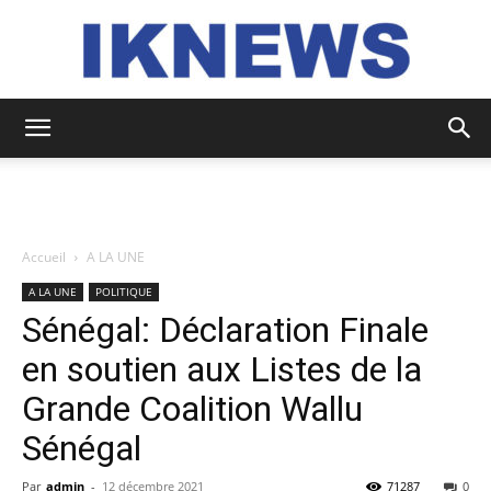
IKNEWS
Accueil
A LA UNE
A LA UNE
POLITIQUE
Sénégal: Déclaration Finale
en soutien aux Listes de la
Grande Coalition Wallu
Sénégal
Par
admin
-
12 décembre 2021
71287
0