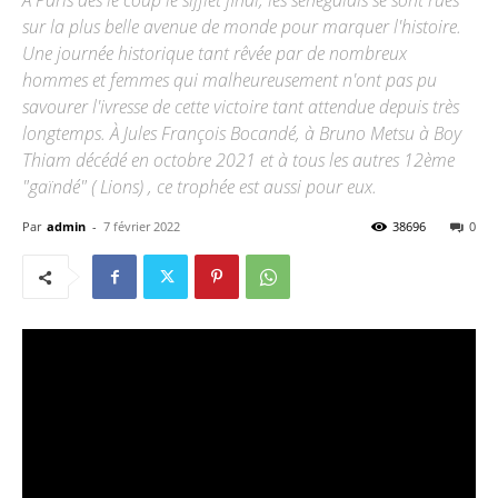
À Paris dès le coup le sifflet final, les sénégalais se sont rués
sur la plus belle avenue de monde pour marquer l'histoire.
Une journée historique tant rêvée par de nombreux
hommes et femmes qui malheureusement n'ont pas pu
savourer l'ivresse de cette victoire tant attendue depuis très
longtemps. À Jules François Bocandé, à Bruno Metsu à Boy
Thiam décédé en octobre 2021 et à tous les autres 12ème
"gaïndé" ( Lions) , ce trophée est aussi pour eux.
Par
admin
-
7 février 2022
38696
0