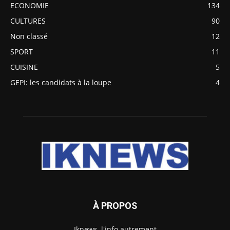
ECONOMIE
134
CULTURES
90
Non classé
12
SPORT
11
CUISINE
5
GEPI: les candidats à la loupe
4
À PROPOS
Iknews, l'info autrement