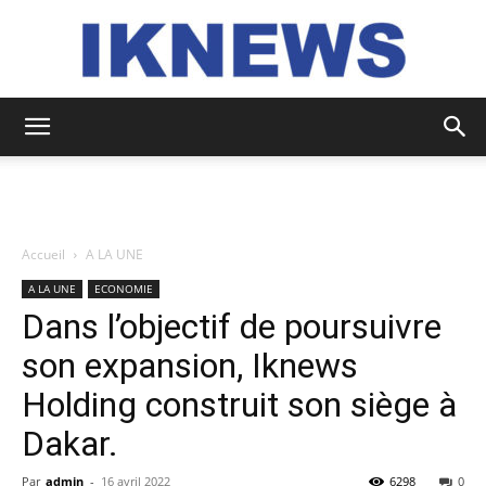
IKNEWS
Accueil
A LA UNE
A LA UNE
ECONOMIE
Dans l’objectif de poursuivre
son expansion, Iknews
Holding construit son siège à
Dakar.
Par
admin
-
16 avril 2022
6298
0