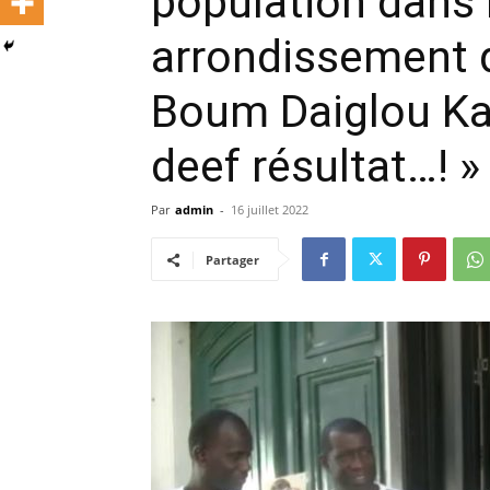
population dans
arrondissement d
Boum Daiglou Kai
deef résultat…! »
Par
admin
-
16 juillet 2022
Partager