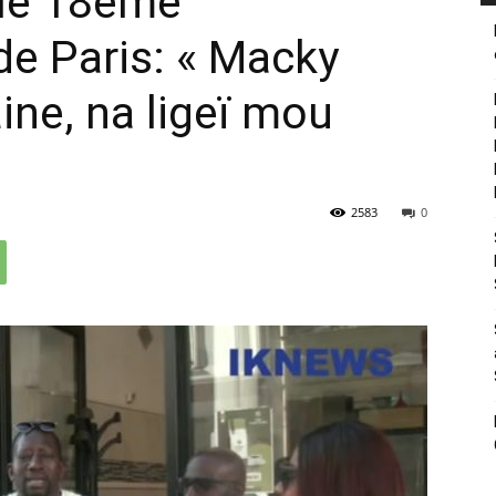
 le 18ème
e Paris: « Macky
ne, na ligeï mou
2583
0