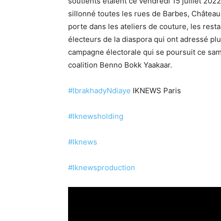
soutients étaient ce vendredi 15 juillet 202
sillonné toutes les rues de Barbes, Château
porte dans les ateliers de couture, les res
électeurs de la diaspora qui ont adressé p
campagne électorale qui se poursuit ce sam
coalition Benno Bokk Yaakaar.
#IbrakhadyNdiaye
IKNEWS Paris
#Iknewsholding
#Iknews
#Iknewsproduction