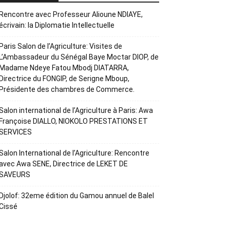
Rencontre avec Professeur Alioune NDIAYE,
écrivain: la Diplomatie Intellectuelle
Paris Salon de l’Agriculture: Visites de
L’Ambassadeur du Sénégal Baye Moctar DIOP, de
Madame Ndeye Fatou Mbodj DIATARRA,
Directrice du FONGIP, de Serigne Mboup,
Présidente des chambres de Commerce.
Salon international de l’Agriculture à Paris: Awa
Françoise DIALLO, NIOKOLO PRESTATIONS ET
SERVICES
Salon International de l’Agriculture: Rencontre
avec Awa SENE, Directrice de LEKET DE
SAVEURS
Djolof: 32eme édition du Gamou annuel de Balel
Cissé