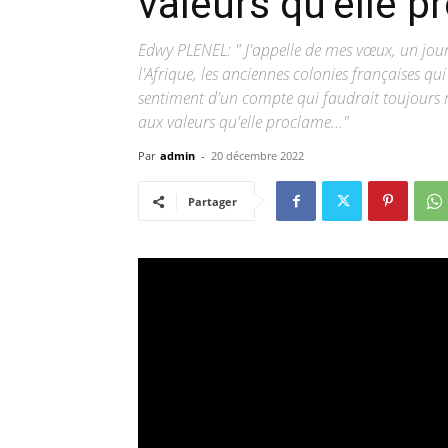
valeurs qu’elle 
Edwy PLENEL: " J'appelle de mes vœux, un jour,
l'Afrique, les anciennes colonies françaises qui 
sentiment d'un compte qui faudrait toujours r
aux valeurs qu'elle proclame..."
Par
admin
-
20 décembre 2022
Partager