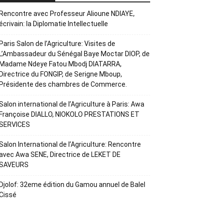
Rencontre avec Professeur Alioune NDIAYE,
écrivain: la Diplomatie Intellectuelle
Paris Salon de l’Agriculture: Visites de
L’Ambassadeur du Sénégal Baye Moctar DIOP, de
Madame Ndeye Fatou Mbodj DIATARRA,
Directrice du FONGIP, de Serigne Mboup,
Présidente des chambres de Commerce.
Salon international de l’Agriculture à Paris: Awa
Françoise DIALLO, NIOKOLO PRESTATIONS ET
SERVICES
Salon International de l’Agriculture: Rencontre
avec Awa SENE, Directrice de LEKET DE
SAVEURS
Djolof: 32eme édition du Gamou annuel de Balel
Cissé