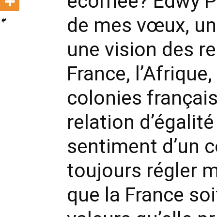
écornée? Edwy PL
de mes vœux, un j
une vision des re
France, l’Afrique
colonies français
relation d’égalité 
sentiment d’un c
toujours régler m
que la France so