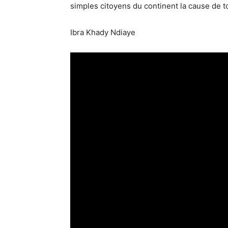
simples citoyens du continent la cause de 
Ibra Khady Ndiaye