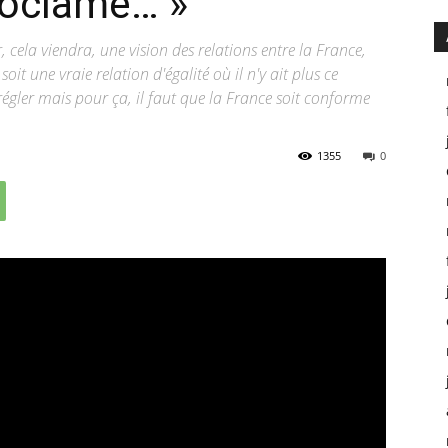
proclame… »
 cela viendra, une vision des relations entre la France,
soit une vraie relation d'égalité où il n'y ait plus ce
égler mais pour ça, il faut que la France soit conforme
1355
0