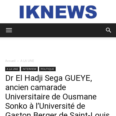
IKNEWS
Accueil
A LA UNE
A LA UNE
INTERVIEW
POLITIQUE
Dr El Hadji Sega GUEYE,
ancien camarade
Universitaire de Ousmane
Sonko à l’Université de
Gaston Berger de Saint-Louis