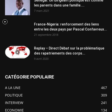
Sénégal: Un dirigeant politique est comme
les parents dans une famille....
7 mars 2021
France-Nigeria: renforcement des liens
entre les deux pays par Pascal Confavreux...
21 septembre 2018
Replay – Direct Débat sur la problématique
des rapatriements des corps...
9 avril 2020
CATÉGORIE POPULAIRE
A LA UNE
467
POLITIQUE
309
INTERVIEW
241
ECONOMIE
134