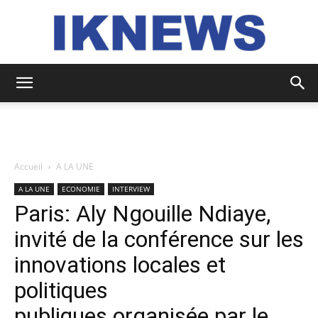
IKNEWS
Accueil
A LA UNE
A LA UNE
ECONOMIE
INTERVIEW
Paris: Aly Ngouille Ndiaye,
invité de la conférence sur les
innovations locales et
politiques
publiques organisée par le