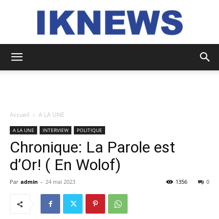
IKNEWS
Accueil
A LA UNE
A LA UNE
INTERVIEW
POLITIQUE
Chronique: La Parole est
d’Or! ( En Wolof)
Par
admin
-
24 mai 2023
1356
0