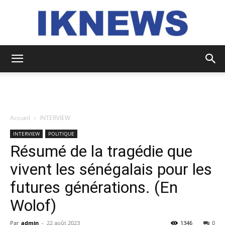
IKNEWS
Accueil
INTERVIEW
INTERVIEW
POLITIQUE
Résumé de la tragédie que
vivent les sénégalais pour les
futures générations. (En
Wolof)
Par
admin
-
22 août 2023
1346
0