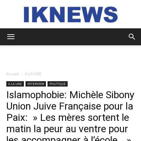
IKNEWS
Accueil
A LA UNE
A LA UNE
INTERVIEW
POLITIQUE
Islamophobie: Michèle Sibony
Union Juive Française pour la
Paix: » Les mères sortent le
matin la peur au ventre pour
les accompagner à l’école… »