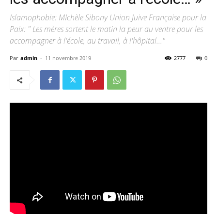
Islamophobie: MIchèle Sibony Union Juive Française pour la
Paix: " Les mères sortent le matin la peur au ventre pour les
accompagner à l'école, au travail, à l'hôpital..."
Par
admin
-
11 novembre 2019
2777
0