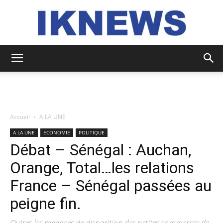
IKNEWS
Accueil
A LA UNE
A LA UNE
ECONOMIE
POLITIQUE
Débat – Sénégal : Auchan,
Orange, Total…les relations
France – Sénégal passées au
peigne fin.