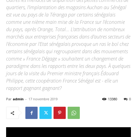
Outres les menaces de disparition des petites commerces de
quartiers, l’implantation des magasins Auchan au Sénégal
est vue au pays de la Téranga par certains sénégalais
comme une nième main mise de la France sur l’économie
du pays, après Orange, Total… L’attribution de nombreux
marchés aux entreprises françaises dans d’autres secteurs de
l’économie par l’Etat sénégalais provoque un ras le bol chez
certains sénégalais qui regroupaient dans des mouvements
comme » France Dégage » souhaitent un changement de
paradigme dans les rapports entre les deux pays. À quelques
jours de la visite du Premier ministre français Édouard
Philippe, cette coopération France Sénégal est - elle un
rapport gagnant gagnant?
Par
admin
-
17 novembre 2019
13380
0