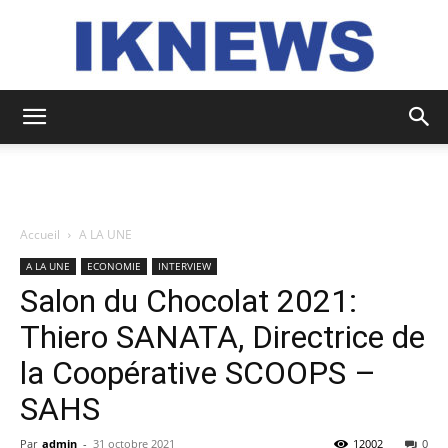
IKNEWS
Accueil
A LA UNE
A LA UNE
ECONOMIE
INTERVIEW
Salon du Chocolat 2021:
Thiero SANATA, Directrice de
la Coopérative SCOOPS –
SAHS
Par
admin
-
31 octobre 2021
12002
0