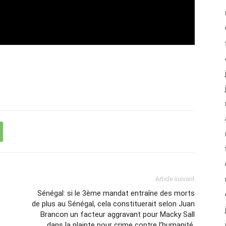
Article suivant
Sénégal: si le 3ème mandat entraîne des morts
de plus au Sénégal, cela constituerait selon Juan
Brancon un facteur aggravant pour Macky Sall
dans la plainte pour crime contre l’humanité.