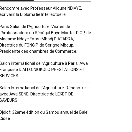
Rencontre avec Professeur Alioune NDIAYE,
écrivain: la Diplomatie Intellectuelle
Paris Salon de l’Agriculture: Visites de
L’Ambassadeur du Sénégal Baye Moctar DIOP, de
Madame Ndeye Fatou Mbodj DIATARRA,
Directrice du FONGIP, de Serigne Mboup,
Présidente des chambres de Commerce.
Salon international de l’Agriculture à Paris: Awa
Françoise DIALLO, NIOKOLO PRESTATIONS ET
SERVICES
Salon International de l’Agriculture: Rencontre
avec Awa SENE, Directrice de LEKET DE
SAVEURS
Djolof: 32eme édition du Gamou annuel de Balel
Cissé