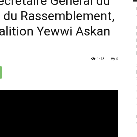
crétaire Général du
 et du Rassemblement,
alition Yewwi Askan
1418
0