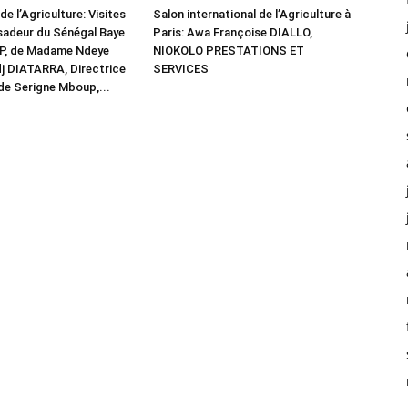
de l’Agriculture: Visites
Salon international de l’Agriculture à
sadeur du Sénégal Baye
Paris: Awa Françoise DIALLO,
P, de Madame Ndeye
NIOKOLO PRESTATIONS ET
j DIATARRA, Directrice
SERVICES
de Serigne Mboup,...